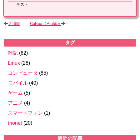
テスト
入退院
CuBox-i4Pro購入
タグ
雑記
(
62
)
Linux
(
28
)
コンピュータ
(
85
)
モバイル
(
40
)
ゲーム
(
5
)
アニメ
(
4
)
スマートフォン
(
1
)
(none)
(
20
)
最近の記事