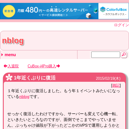
ログイン
nblog
menu
最近の記事
最近のコメント
タグ
残暑
PS plusに1ヶ月入る
27インチ4Kモニター
Surface GoをWindows11にアップグレード
ワクチン３回目
1年近くぶりに復活 nblog
聖剣の刀鍛冶 nblog
DELL XPS 13 通りすがり
DELL XPS 13 nblog
DELL XPS 13 通りすがり
雑記 (62)
Linux (28)
コンピュータ (85)
モバイル (40)
ゲーム (5)
アニメ (4)
スマートフォン (1)
(none) (20)
入退院
CuBox-i4Pro購入
1年近くぶりに復活
2015
/
02
/
19
(木)
雑記
１年近くぶりに復活しました。もう年１イベントみたいになっ
ている
nblog
です。
せっかく復活したわけですから、サーバーも変えて心機一転、
といきたいところなのですが、面倒でそこまでやっていませ
ん。ぶっちゃけ値段が下がったどこかのVPSで運用しようかと