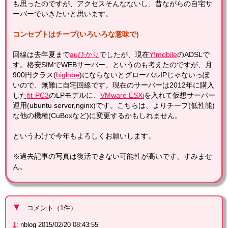
も思ったのですが、アクセスそんなないし、昔ながらの自宅サ
ーバーでいきたいと思います。
コンセプトはチープ(いろいろな意味で)
回線は去年夏まで
auひかり
でしたが、現在
Y!mobile
のADSLで
す。格安SIMでWEBサーバー、というのも考えたのですが、月
900円クラス(
biglobe
)にならないとグローバルIPじゃないっぽ
いので、無難に自宅回線です。現在のサーバーは2012年に購入
した
fit-PC3
のLPモデルに、
VMware ESXi
を入れて仮想サーバー
運用(ubuntu server,nginx)です。こちらは、よりチープ(低性能)
な他の機種(CuBoxなど)に変更するかもしれません。
というわけで今年もよろしくお願いします。
※過去記事の写真は復活できない可能性が高いです、すみませ
ん。
コメント
（
1
件）
1
:
nblog
2015/02/20 08:43:55