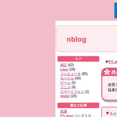
nblog
タグ
PS 
雑記
(
62
)
Linux
(
28
)
残
コンピュータ
(
85
)
モバイル
(
40
)
ゲーム
(
5
)
放置
アニメ
(
4
)
猛暑
スマートフォン
(
1
)
(none)
(
20
)
最近の記事
残暑
コメ
PS plusに1ヶ月入る