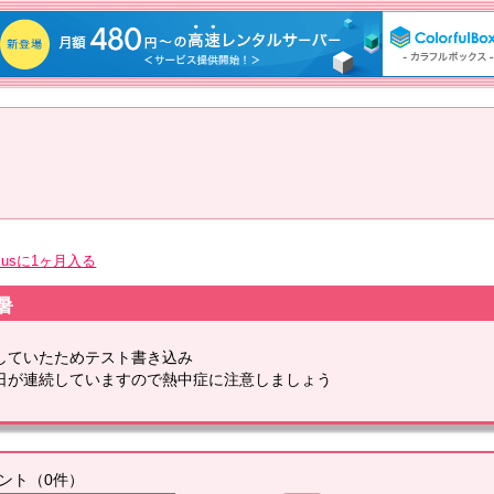
plusに1ヶ月入る
暑
していたためテスト書き込み
日が連続していますので熱中症に注意しましょう
ント
（
0
件）