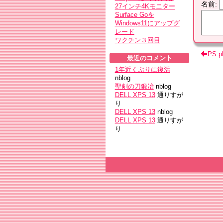
名前
:
27インチ4Kモニター
Surface Goを
Windows11にアップグ
レード
ワクチン３回目
PS 
最近のコメント
1年近くぶりに復活
nblog
聖剣の刀鍛冶
nblog
DELL XPS 13
通りすが
り
DELL XPS 13
nblog
DELL XPS 13
通りすが
り