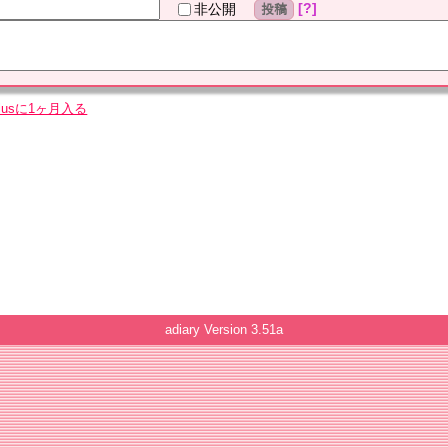
?
非公開
投稿
plusに1ヶ月入る
adiary
Version 3.51a