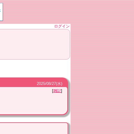
ログイン
2025
/
08
/
27
(水)
雑記