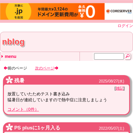
ログイン
nblog
menu
最近の記事
最近のコメント
タグ
残暑
PS plusに1ヶ月入る
27インチ4Kモニター
Surface GoをWindows11にアップグレード
ワクチン３回目
1年近くぶりに復活 nblog
聖剣の刀鍛冶 nblog
DELL XPS 13 通りすがり
DELL XPS 13 nblog
DELL XPS 13 通りすがり
雑記 (62)
Linux (28)
コンピュータ (85)
モバイル (40)
ゲーム (5)
アニメ (4)
スマートフォン (1)
(none) (20)
前のページ
次のページ
残暑
2025
/
08
/
27
(水)
雑記
放置していたためテスト書き込み
猛暑日が連続していますので熱中症に注意しましょう
コメント
（
0
件）
PS plusに1ヶ月入る
2022
/
05
/
07
(土)