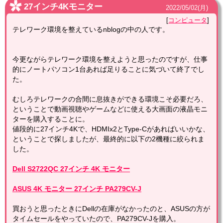
27インチ4Kモニター
2022
/
05
/
02
(月)
コンピュータ
テレワーク環境を整えているnblogの中の人です。
今更ながらテレワーク環境を整えようと思ったのですが、仕事
的にノートパソコン1台あれば足りることに気づいて終了でし
た。
むしろテレワークの合間に息抜きができる環境こそ必要だろ、
ということで動画視聴やゲームなどに使える大画面の液晶モニ
ターを購入することに。
値段的に27インチ4Kで、HDMIx2とType-Cがあればいいかな、
ということで探しましたが、最終的に以下の2機種に絞られま
した。
Dell S2722QC 27インチ 4K モニター
ASUS 4K モニター 27インチ PA279CV-J
買おうと思ったときにDellの在庫がなかったのと、ASUSの方が
タイムセールをやっていたので、PA279CV-Jを購入。