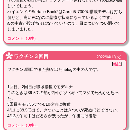
しいでしょう。
ハイエンドのSurface Book2はCore i5-7300U搭載モデルは打ち
切りと、高いPCなのに悲惨な状況になっているようです。
i5の中古が投げ売りになっていたので、目についてつい調べて
しまいました。
コメント
（
0
件）
ワクチン３回目
2022
/
04
/
12
(火)
雑記
ワクチン3回目でまた熱が出たnblogの中の人です。
1回目、2回目は職域接種でモデルナ
このときは39.5℃の熱が2日ぐらい続いてマジで死ぬかと思っ
た。
3回目もモデルナで4/10夕方に接種
4/11に38.5℃出て、きついことはきついが死ぬほどではない。
4/12の午前中はだるさが残ったが、午後には復活
コメント
（
0
件）