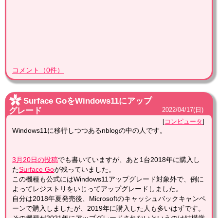
コメント
（
0
件）
Surface GoをWindows11にアップ
グレード
2022
/
04
/
17
(日)
コンピュータ
Windows11に移行しつつあるnblogの中の人です。
3月20日の投稿
でも書いていますが、あと1台2018年に購入し
た
Surface Go
が残っていました。
この機種も公式にはWindows11アップグレード対象外で、例に
よってレジストリをいじってアップグレードしました。
自分は2018年夏発売後、Microsoftのキャッシュバックキャンペ
ーンで購入しましたが、2019年に購入した人も多いはずです。
その機種が2021年にアップグレードされないというのは結構厳