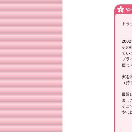
や
トラ
200
その
てい
プラ
使っ
実を
（持
最近
まし
そこ
やっ