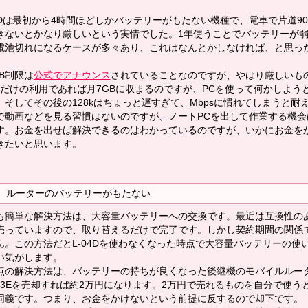
04Dは最初から4時間ほどしかバッテリーがもたない機種で、電車で片道
きないとかなり厳しいという実情でした。1年使うことでバッテリーが
電池切れになるケースが多々あり、これはなんとかしなければ、と思っ
GB制限は
公式でアナウンス
されていることなのですが、やはり厳しいも
だけの利用であれば月7GBに収まるのですが、PCを使って何かしよう
。そしてその後の128kはちょっと遅すぎて、Mbpsに慣れてしまうと
で動画などを見る習慣はないのですが、ノートPCを出して作業する機
す。お金を出せば解決できるのはわかっているのですが、いかにお金を
きたいと思います。
ルーターのバッテリーがもたない
簡単な解決方法は、大容量バッテリーへの交換です。最近は互換性の
売っていますので、取り替えるだけで完了です。しかし契約期間の関係で、
ん。この方法だとL-04Dを使わなくなった時点で大容量バッテリーの使
い気がします。
の解決方法は、バッテリーの持ちが良くなった後継機のモバイルルー
-03Eを売却すれば約2万円になります。2万円で売れるものを自分で使
同義です。つまり、お金をかけないという前提に反するので却下です。