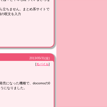
すら立ちません。まとめ系サイトで
例の呪文を入力
2013
/
05
/
31
(金)
モバイル
売になった機種で、docomoの0
ようになりました。