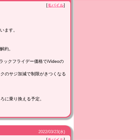
モバイル
ています。
解約。
ックフライデー価格でiVideoの
ンクのサジ加減で制限がきつくなる
ころに乗り換える予定。
2022
/
03
/
23
(水)
モバイル