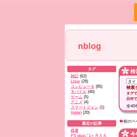
nblog
タグ
検
雑記
(
62
)
Linux
(
28
)
コンピュータ
(
85
)
検索
モバイル
(
40
)
タグ
ゲーム
(
5
)
日付
アニメ
(
4
)
全
40
スマートフォン
(
1
)
(none)
(
20
)
前のペ
最近の記事
残暑
今
PS plusに1ヶ月入る