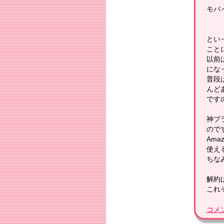
モバ
とい
こと
以前
にな
普段
んど
です
神プ
ので
Ama
使え
ちな
解約
これ
コメ