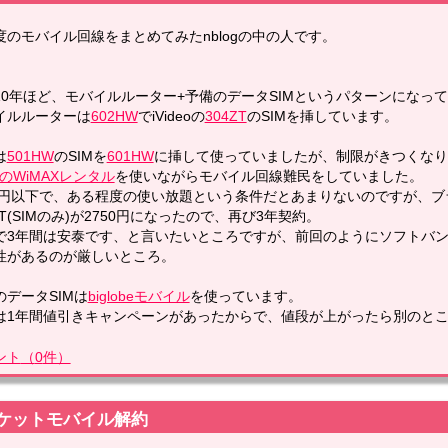
度のモバイル回線をまとめてみたnblogの中の人です。
10年ほど、モバイルルーター+予備のデータSIMというパターンになっ
イルルーターは
602HW
でiVideoの
304ZT
のSIMを挿しています。
は
501HW
のSIMを
601HW
に挿して使っていましたが、制限がきつくなり
のWiMAXレンタル
を使いながらモバイル回線難民をしていました。
00円以下で、ある程度の使い放題という条件だとあまりないのですが、ブラ
ZT(SIMのみ)が2750円になったので、再び3年契約。
で3年間は安泰です、と言いたいところですが、前回のようにソフトバ
性があるのが厳しいところ。
のデータSIMは
biglobeモバイル
を使っています。
は1年間値引きキャンペーンがあったからで、値段が上がったら別のと
ント
（
0
件）
ケットモバイル解約