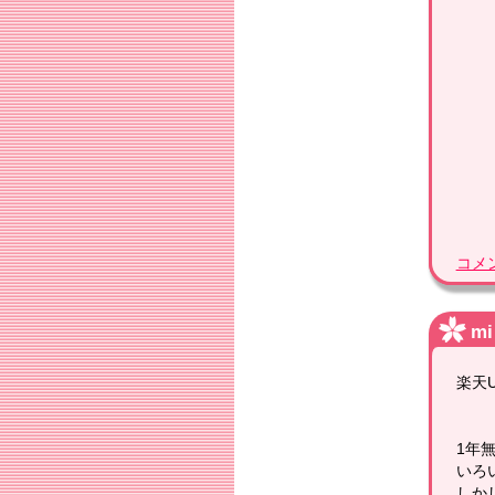
コメ
mi
楽天U
1年
いろ
しか