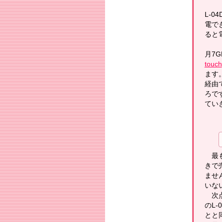
L-
電で
ると
月7
touch
ます
経由
ろで
てい
最も
きで
ませ
いな
次点
のL
とと