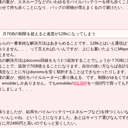
の案が、エネループなどのいわゆるモバイルバッテリーを持ち歩くこ
わせて持ち歩くことになり、バッグの荷物が増えまくるので避けたい、
月7GBの制限を超えると速度が128kになってしまう
らの一番単純な解決方法はあきらめることです。128kとはいえ通信は
ありません、、、って言えればいいんですが、上にも書いたようにMbps
えません。
の解決方法はdocomo回線をもう1つ追加することでしょうか？7GBに
ることで、追加で7GB使えることになります。自分の使い方ならば合計1
残念なことに今はdocomoを安く契約することはできなかったりします
の案が、他社モバイルルーターに乗り換える、です。制限がゆるくてdoc
emobileしかありません。でもemobileの
GL06P
を一括0円で買っても月
うしましょう、、、
張りましたが、結局モバイルバッテリー(エネループなど)を持つくらい
いいんじゃね、ということになりました。あとはキャリア選びなんですが、
うに月2480円と高いのでもっと安くしたい。