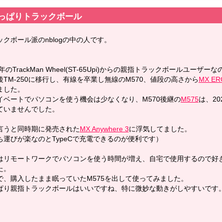
っぱりトラックボール
ックボール派のnblogの中の人です。
2年のTrackMan Wheel(ST-65Upi)からの親指トラックボールユー
後TM-250に移行し、有線を卒業し無線のM570、値段の高さから
MX ER
ました。
イベートでパソコンを使う機会は少なくなり、M570後継の
M575
は、2
ていませんでした。
言うと同時期に発売された
MX Anywhere 3
に浮気してました。
ち運びが楽なのとTypeCで充電できるのが便利です）
はリモートワークでパソコンを使う時間が増え、自宅で使用するので好
た。
で、購入したまま眠っていたM575を出して使ってみました。
ぱり親指トラックボールはいいですね、特に微妙な動きがしやすいです