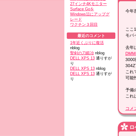
27インチ4Kモニター
Surface Goを
今年
Windows11にアップグ
レード
ワクチン３回目
ここ
モバ
最近のコメント
1年近くぶりに復活
去年
nblog
聖剣の刀鍛冶
nblog
DMM
DELL XPS 13
通りすが
30
り
304
DELL XPS 13
nblog
これ
DELL XPS 13
通りすが
可能
り
予備
これ
コメ
ロ