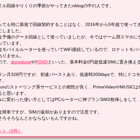
イル回線やりくりの季節がやってきたnblogの中の人です。
っても特に新規で回線契約することはなく、2016年から5年超で使って
にしました。
は予備のデータ回線として使っていましたが、今ではゲーム用スマホに
っています。
はモバイルルーターを使っていてWiFi接続しているので、ロケットモ
ありません。
ので、
donedone
や
POVO
といった、基本料金0円超低速SIMに置き換え
ラン月328円ですが、初速バーストあり、低速時200kbpsで、特にド
す。
zonのストーリング系サービスとの相性が良く、PrimeVideoやMUSI
ると思います。
みに変わった使い方としてはPCルーターに神プランSIM2枚挿しをして
は簡単ですが、SIMの返却がありますので注意です。
そろそろなんとかならないもんですかね。
ント
（
0
件）