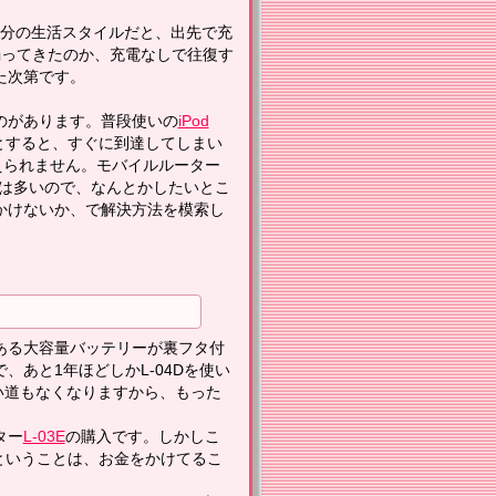
90分の生活スタイルだと、出先で充
弱ってきたのか、充電なしで往復す
た次第です。
のがあります。普段使いの
iPod
とすると、すぐに到達してしまい
耐えられません。モバイルルーター
会は多いので、なんとかしたいとこ
かけないか、で解決方法を模索し
ある大容量バッテリーが裏フタ付
あと1年ほどしかL-04Dを使い
い道もなくなりますから、もった
ター
L-03E
の購入です。しかしこ
うということは、お金をかけてるこ