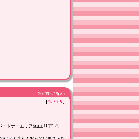
2020
/
09
/
16
(水)
モバイル
ートナーエリア(auエリア)で、
のでは？と半年も経っていまさらな