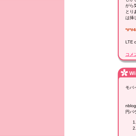
がら
とり
は挿
*#*#4
LT
コメ
W
モバ
nb
円パ