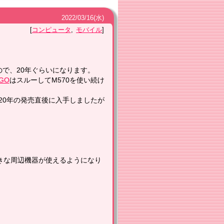
2022
/
03
/
16
(水)
コンピュータ
モバイル
ザーなので、20年ぐらいになります。
GO
はスルーしてM570を使い続け
020年の発売直後に入手しましたが
きな周辺機器が使えるようになり
。