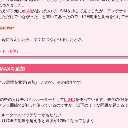
気づきました。
あえず手元に
mi A3
があったので、SIMを挿して見ましたが、アンテナ
しただけでつながった、と書いてあったので、LTE関連と見当を付けて
636#*#*
E onlyに設定したら、すぐにつながりましたとさ。
ント
（
0
件）
iMAXを追加
イル環境を変更(追加)したので、その紹介です。
logの中の人はモバイルルーターとして
L-04D
を使っています。去年の今頃発
ケフラ回線で1年ほど使っているのですが、以下のような問題が起こる
ルーターのバッテリーがもたない
月7GBの制限を超えると速度が128kになってしまう