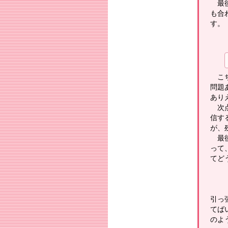
最後
も合
す。
こち
問題
あり
次点
信す
が、
最後
って、
てど
引っ
てば
のよ