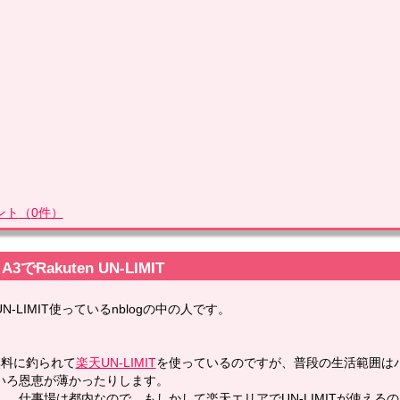
ント
（
0
件）
 A3でRakuten UN-LIMIT
N-LIMIT使っているnblogの中の人です。
無料に釣られて
楽天UN-LIMIT
を使っているのですが、普段の生活範囲はパ
いろ恩恵が薄かったりします。
し、仕事場は都内なので、もしかして楽天エリアでUN-LIMITが使える