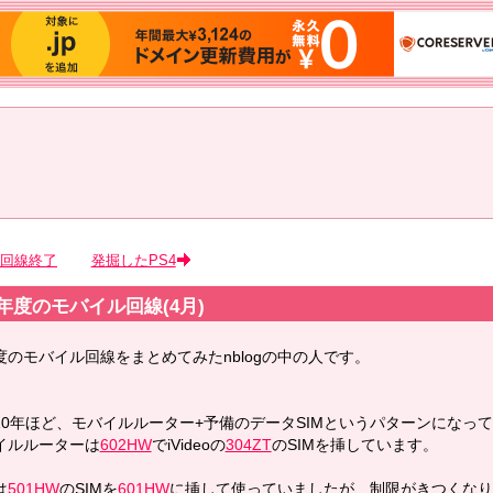
G回線終了
発掘したPS4
年度のモバイル回線(4月)
度のモバイル回線をまとめてみたnblogの中の人です。
10年ほど、モバイルルーター+予備のデータSIMというパターンになっ
イルルーターは
602HW
でiVideoの
304ZT
のSIMを挿しています。
は
501HW
のSIMを
601HW
に挿して使っていましたが、制限がきつくなり