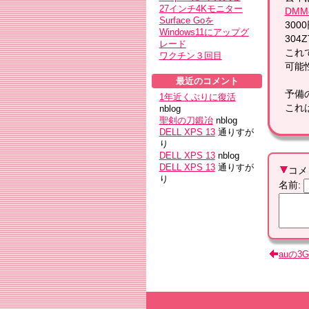
27インチ4Kモニター
DMM
Surface Goを
30
Windows11にアップグ
304
レード
これ
ワクチン３回目
可能
最近のコメント
予備
1年近くぶりに復活
これ
nblog
聖剣の刀鍛冶
nblog
DELL XPS 13
通りすが
り
DELL XPS 13
nblog
DELL XPS 13
通りすが
コメ
り
名前
:
auの3