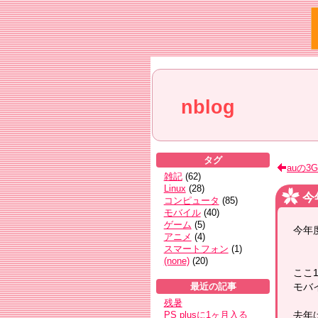
nblog
タグ
auの3
雑記
(
62
)
Linux
(
28
)
今
コンピュータ
(
85
)
モバイル
(
40
)
ゲーム
(
5
)
今年
アニメ
(
4
)
スマートフォン
(
1
)
(none)
(
20
)
ここ
モバ
最近の記事
残暑
去年
PS plusに1ヶ月入る