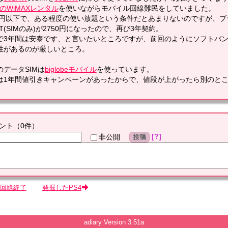
のWiMAXレンタル
を使いながらモバイル回線難民をしていました。
00円以下で、ある程度の使い放題という条件だとあまりないのですが、ブラ
ZT(SIMのみ)が2750円になったので、再び3年契約。
で3年間は安泰です、と言いたいところですが、前回のようにソフトバ
性があるのが厳しいところ。
のデータSIMは
biglobeモバイル
を使っています。
は1年間値引きキャンペーンがあったからで、値段が上がったら別のと
ント
（
0
件）
?
非公開
投稿
G回線終了
発掘したPS4
adiary
Version 3.51a