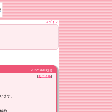
ログイン
2022
/
04
/
03
(日)
モバイル
ています。
解約。