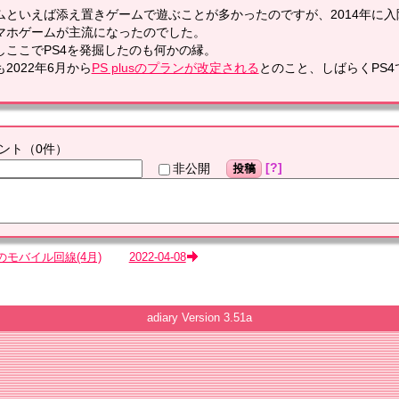
ムといえば添え置きゲームで遊ぶことが多かったのですが、2014年に
マホゲームが主流になったのでした。
しここでPS4を発掘したのも何かの縁。
2022年6月から
PS plusのプランが改定される
とのこと、しばらくPS
ント
（
0
件）
?
非公開
投稿
のモバイル回線(4月)
2022-04-08
adiary
Version 3.51a