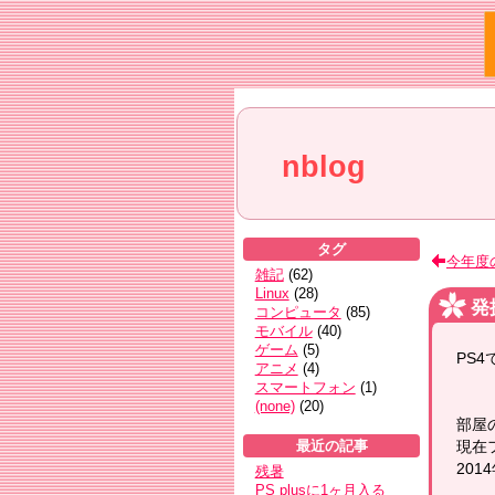
nblog
タグ
今年度
雑記
(
62
)
Linux
(
28
)
発
コンピュータ
(
85
)
モバイル
(
40
)
ゲーム
(
5
)
PS4
アニメ
(
4
)
スマートフォン
(
1
)
(none)
(
20
)
部屋
現在
最近の記事
20
残暑
PS plusに1ヶ月入る