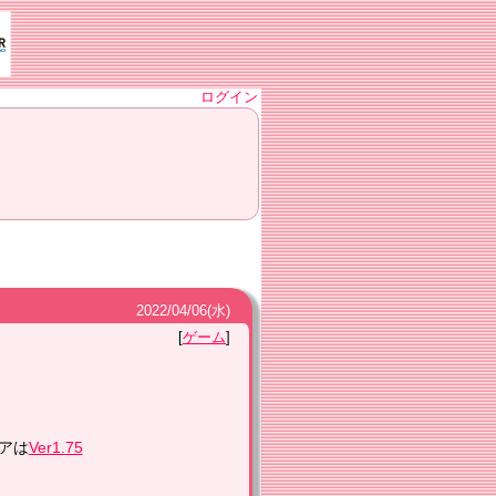
ログイン
2022
/
04
/
06
(水)
ゲーム
アは
Ver1.75