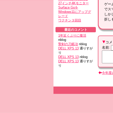
27インチ4Kモニター
ゲー
Surface Goを
でス
Windows11にアップグ
しか
レード
折しも
ワクチン３回目
最近のコメント
1年近くぶりに復活
nblog
コメ
聖剣の刀鍛冶
nblog
名前
:
DELL XPS 13
通りすが
り
DELL XPS 13
nblog
DELL XPS 13
通りすが
り
今年度